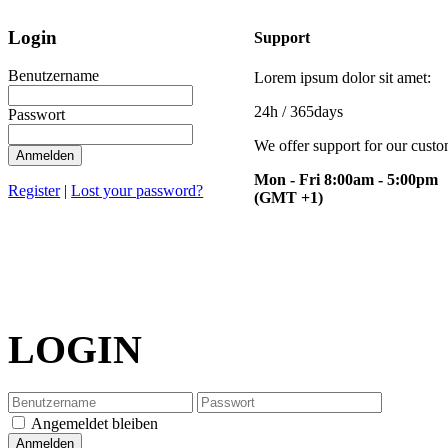
Login
Support
Benutzername
Lorem ipsum dolor sit amet:
24h
/ 365days
Passwort
We offer support for our cust
Anmelden
Mon - Fri 8:00am - 5:00pm
Register
|
Lost your password?
(GMT +1)
LOGIN
Angemeldet bleiben